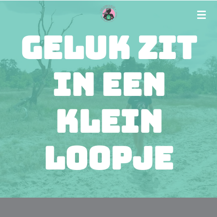
Ga
direct
Geluk zit
naar
de
in een
hoofdinhoud
klein
loopje